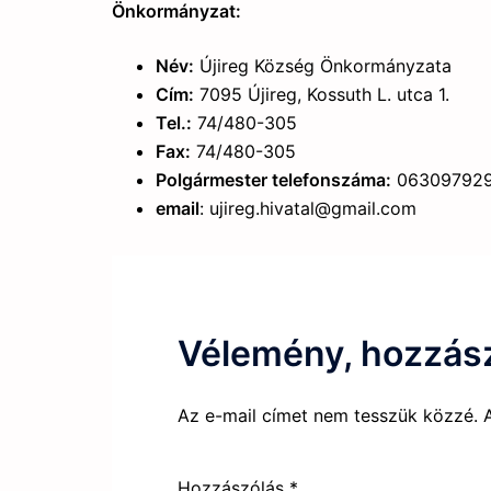
Önkormányzat:
Név:
Újireg Község Önkormányzata
Cím:
7095 Újireg, Kossuth L. utca 1.
Tel.:
74/480-305
Fax:
74/480-305
Polgármester telefonszáma:
06309792
email
: ujireg.hivatal@gmail.com
Vélemény, hozzás
Az e-mail címet nem tesszük közzé.
Hozzászólás
*