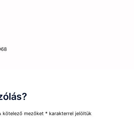
968
zólás?
A kötelező mezőket
*
karakterrel jelöltük