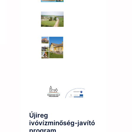
Újireg
ivóvízminőség-javító
program