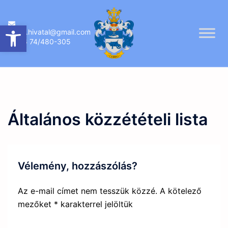
Skip
to
Eszköztár megnyitása
ujireg.hivatal@gmail.com
content
06 74/480-305
Általános közzétételi lista
Vélemény, hozzászólás?
Az e-mail címet nem tesszük közzé.
A kötelező
mezőket
*
karakterrel jelöltük