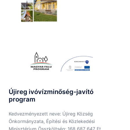
Újireg ivóvízminőség-javító
program
Kedvezményezett neve: Újireg Község
Önkormányzata, Építési és Közlekedési
Minisztérium Összköltség: 168 687 647 Ft