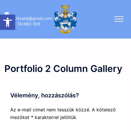
Skip
to
Eszköztár megnyitása
ujireg.hivatal@gmail.com
content
06 74/480-305
Portfolio 2 Column Gallery
Vélemény, hozzászólás?
Az e-mail címet nem tesszük közzé.
A kötelező
mezőket
*
karakterrel jelöltük