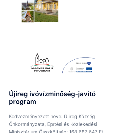
Újireg ivóvízminőség-javító
program
Kedvezményezett neve: Újireg Község
Önkormányzata, Építési és Közlekedési
Minisztérium Összköltség: 168 687 647 Ft