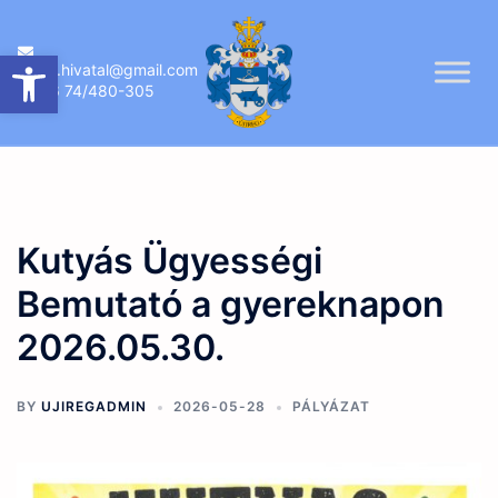
Skip
to
Eszköztár megnyitása
ujireg.hivatal@gmail.com
content
06 74/480-305
Kutyás Ügyességi
Bemutató a gyereknapon
2026.05.30.
BY
UJIREGADMIN
2026-05-28
PÁLYÁZAT