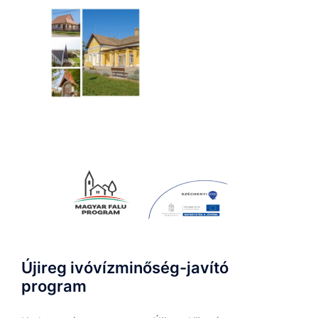
Újireg ivóvízminőség-javító
program