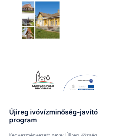
Újireg ivóvízminőség-javító
program
Kedvezményezett neve: Újireg Község