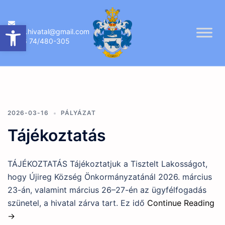
Skip
to
Eszköztár megnyitása
ujireg.hivatal@gmail.com
content
06 74/480-305
2026-03-16
PÁLYÁZAT
Tájékoztatás
TÁJÉKOZTATÁS Tájékoztatjuk a Tisztelt Lakosságot,
hogy Újireg Község Önkormányzatánál 2026. március
23-án, valamint március 26–27-én az ügyfélfogadás
szünetel, a hivatal zárva tart. Ez idő
Continue Reading
→