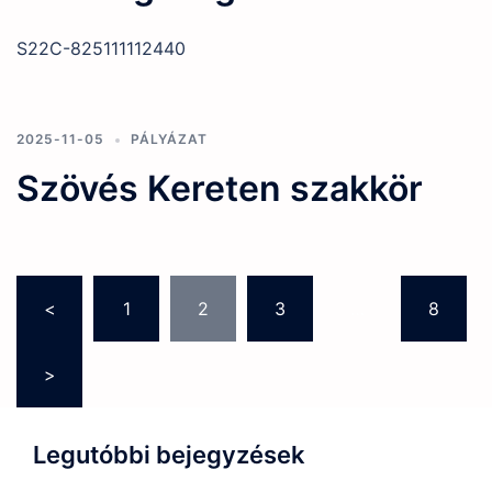
S22C-825111112440
2025-11-05
PÁLYÁZAT
Szövés Kereten szakkör
Bejegyzések
<
1
2
3
…
8
lapozása
>
Legutóbbi bejegyzések