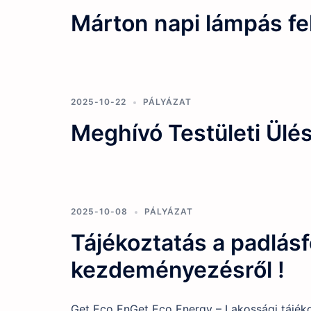
Márton napi lámpás fe
2025-10-22
PÁLYÁZAT
Meghívó Testületi Ülé
2025-10-08
PÁLYÁZAT
Tájékoztatás a padlás
kezdeményezésről !
Get Eco EnGet Eco Energy – Lakossági tájéko