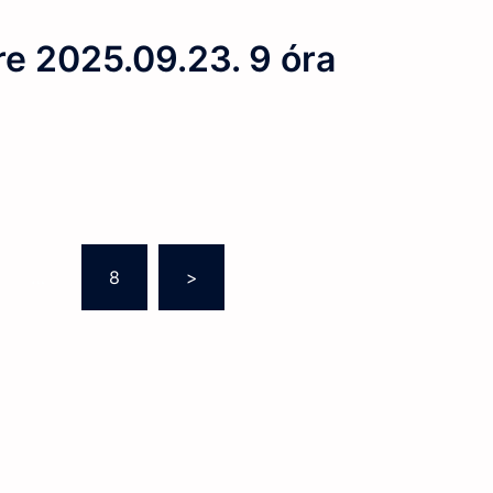
re 2025.09.23. 9 óra
…
8
>