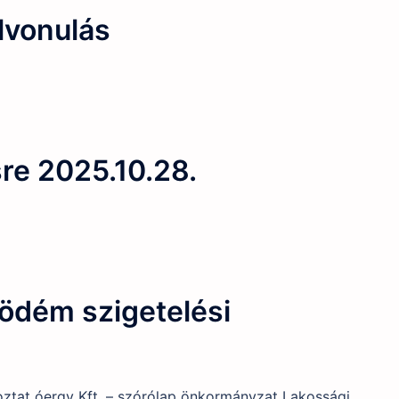
lvonulás
sre 2025.10.28.
födém szigetelési
ztat óergy Kft. – szórólap önkormányzat Lakossági