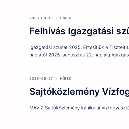
2025-08-13
HÍREK
Felhívás Igazgatási s
Igazgatási szünet 2025. Értesítjük a Tisztelt
napjától 2025. augusztus 22. napjáig igazgatá
2025-06-27
HÍREK
Sajtóközlemény Vízfog
MAVÍZ Sajtóközlemény kánikulai vízfogyasztá