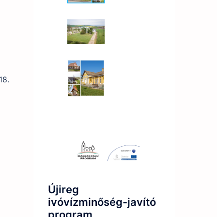
18.
Újireg
ivóvízminőség-javító
program