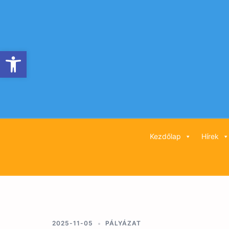
Skip
to
content
Eszköztár megnyitása
Kezdőlap
Hírek
2025-11-05
PÁLYÁZAT