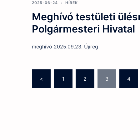
2025-06-24
HÍREK
Meghívó testületi ülés
Polgármesteri Hivatal
meghívó 2025.09.23. Újireg
Bejegyzések
<
1
2
3
4
lapozása