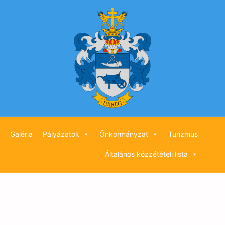
Újireg
Galéria
Pályázatok
Önkormányzat
Turizmus
Község
Általános közzétételi lista
Hivatalos
Honlapja