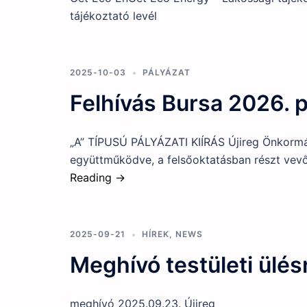
tájékoztató levél
2025-10-03
PÁLYÁZAT
Felhívás Bursa 2026. 
„A” TÍPUSÚ PÁLYÁZATI KIÍRÁS Újireg Önkormán
együttműködve, a felsőoktatásban részt vevő 
Reading →
2025-09-21
HÍREK
,
NEWS
Meghívó testületi ülés
meghívó 2025.09.23. Újireg