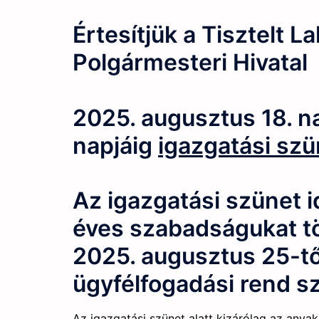
Értesítjük a Tisztelt L
Polgármesteri Hivatal
2025. augusztus 18. n
napjáig
igazgatási szü
Az igazgatási szünet i
éves szabadságukat töl
2025. augusztus 25-tő
ügyfélfogadási rend sz
Az igazgatási szünet alatt kizárólag az anya