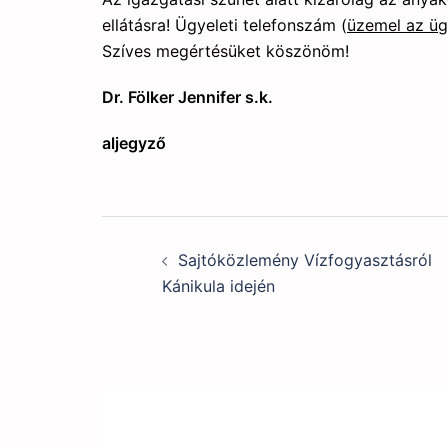
ellátásra! Ügyeleti telefonszám (
üzemel az ügy
Szíves megértésüket köszönöm!
Dr. Fölker Jennifer s.k.
aljegyző
Post
Sajtóközlemény Vízfogyasztásról
navigation
Kánikula idején