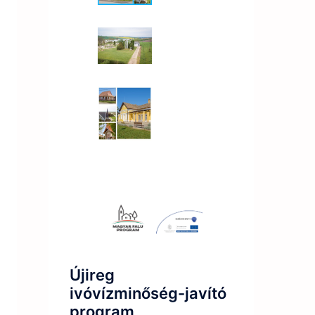
Újireg
ivóvízminőség-javító
program