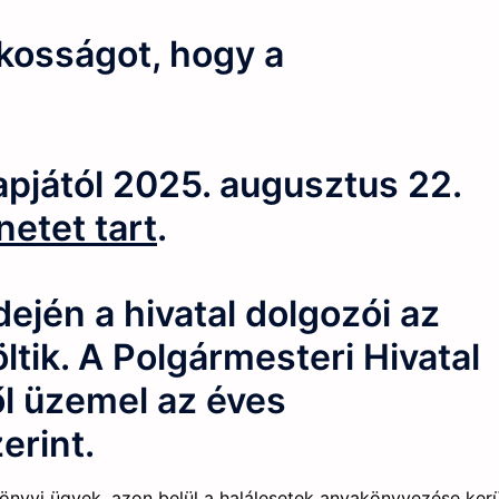
akosságot, hogy a
apjától 2025. augusztus 22.
netet tart
.
dején a hivatal dolgozói az
tik. A Polgármesteri Hivatal
l üzemel az éves
erint.
könyvi ügyek, azon belül a
halálesetek
anyakönyvezése
kerü