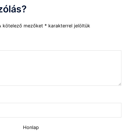
zólás?
A kötelező mezőket
*
karakterrel jelöltük
Honlap