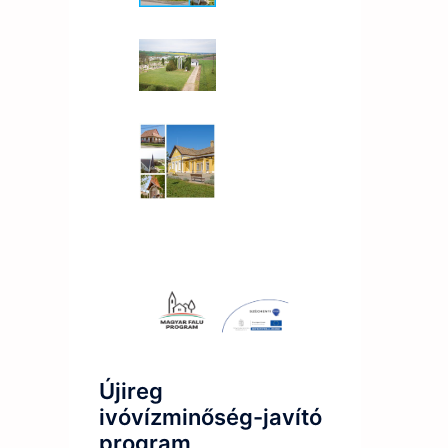
Újireg
ivóvízminőség-javító
program