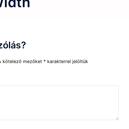
Width
zólás?
A kötelező mezőket
*
karakterrel jelöltük