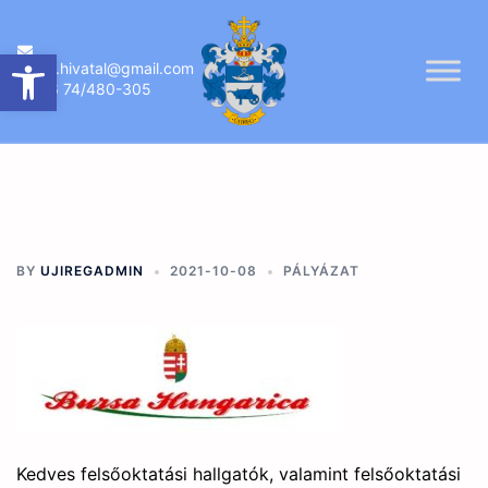
Skip
to
Eszköztár megnyitása
ujireg.hivatal@gmail.com
content
06 74/480-305
BY
UJIREGADMIN
2021-10-08
PÁLYÁZAT
Kedves felsőoktatási hallgatók, valamint felsőoktatási