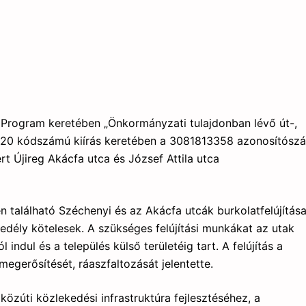
Program keretében „Önkormányzati tulajdonban lévő út-,
2020 kódszámú kiírás keretében a 3081813358 azonosítósz
t Újireg Akácfa utca és József Attila utca
n található Széchenyi és az Akácfa utcák burkolatfelújítás
dély kötelesek. A szükséges felújítási munkákat az utak
 indul és a település külső területéig tart. A felújítás a
egerősítését, ráaszfaltozását jelentette.
közúti közlekedési infrastruktúra fejlesztéséhez, a