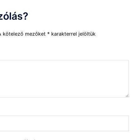
zólás?
A kötelező mezőket
*
karakterrel jelöltük