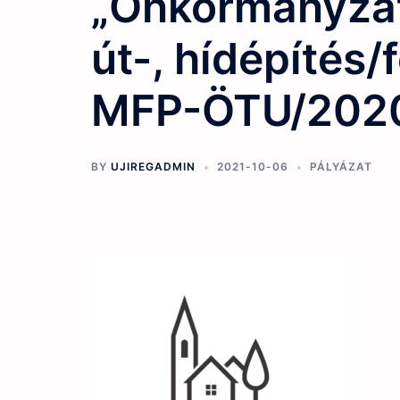
„Önkormányzat
út-, hídépítés/f
MFP-ÖTU/202
BY
UJIREGADMIN
2021-10-06
PÁLYÁZAT