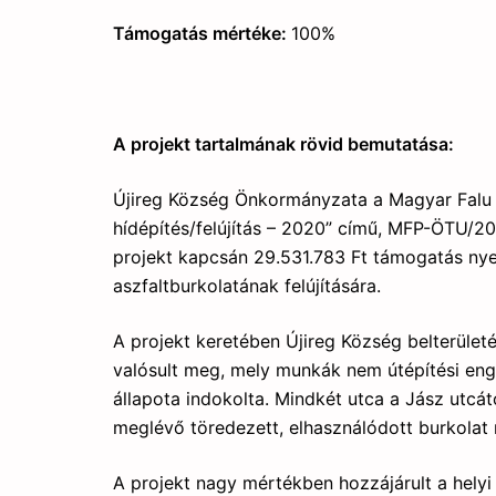
Támogatás mértéke:
100%
A projekt tartalmának rövid bemutatása:
Újireg Község Önkormányzata a Magyar Falu 
hídépítés/felújítás – 2020” című, MFP-ÖTU/
projekt kapcsán 29.531.783 Ft támogatás nyer
aszfaltburkolatának felújítására.
A projekt keretében Újireg Község belterületé
valósult meg, mely munkák nem útépítési enge
állapota indokolta. Mindkét utca a Jász utcától
meglévő töredezett, elhasználódott burkolat m
A projekt nagy mértékben hozzájárult a helyi 