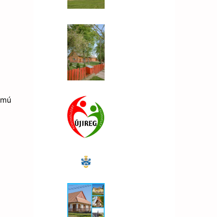
ámú
a