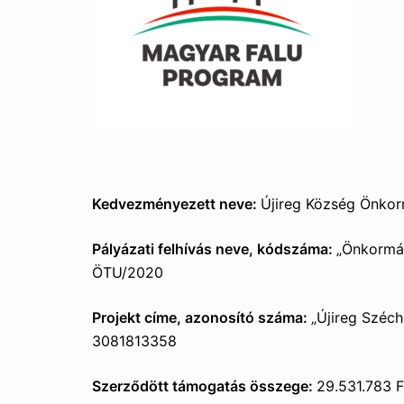
Kedv
ezményezett neve:
Újireg Község Önko
Pályázati felhívás neve, kódszáma:
„Önkormán
ÖTU/2020
Projekt címe, azonosító száma:
„Újireg Széch
3081813358
Szerződött támogatás összege:
29.531.783 F