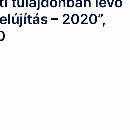
i tulajdonban lévő
elújítás – 2020”,
0