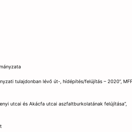
rmányzata
yzati tulajdonban lévő út-, hídépítés/felújítás – 2020”, MF
enyi utcai és Akácfa utcai aszfaltburkolatának felújítása”,
t