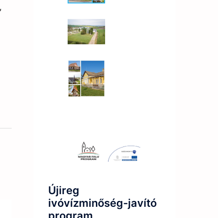
,
Újireg
ivóvízminőség-javító
program