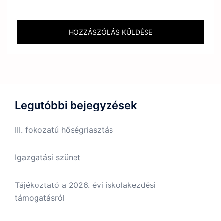
Legutóbbi bejegyzések
III. fokozatú hőségriasztás
Igazgatási szünet
Tájékoztató a 2026. évi iskolakezdési
támogatásról