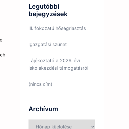
Legutóbbi
bejegyzések
III. fokozatú hőségriasztás
ce
Igazgatási szünet
ach
Tájékoztató a 2026. évi
iskolakezdési támogatásról
(nincs cím)
Archívum
Archívum