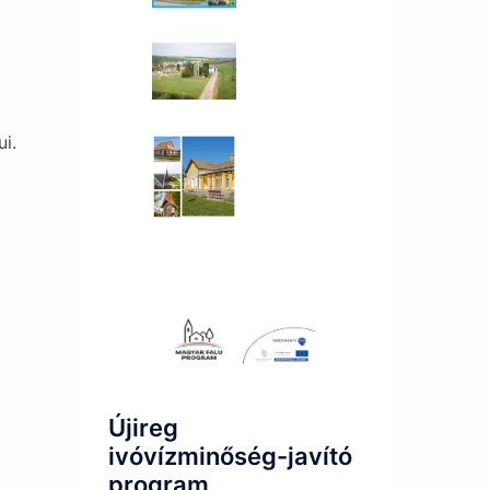
ui.
Újireg
ivóvízminőség-javító
program