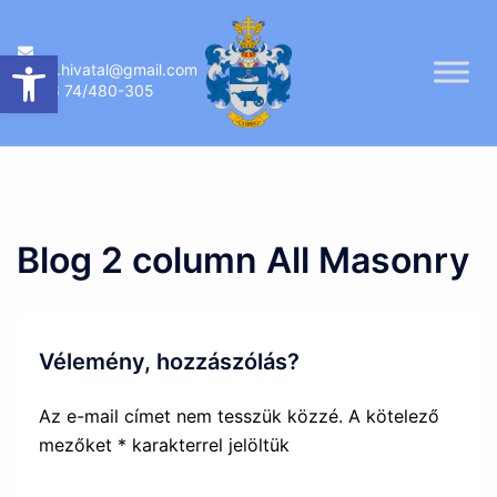
Skip
to
Eszköztár megnyitása
ujireg.hivatal@gmail.com
content
06 74/480-305
Blog 2 column All Masonry
Vélemény, hozzászólás?
Az e-mail címet nem tesszük közzé.
A kötelező
mezőket
*
karakterrel jelöltük