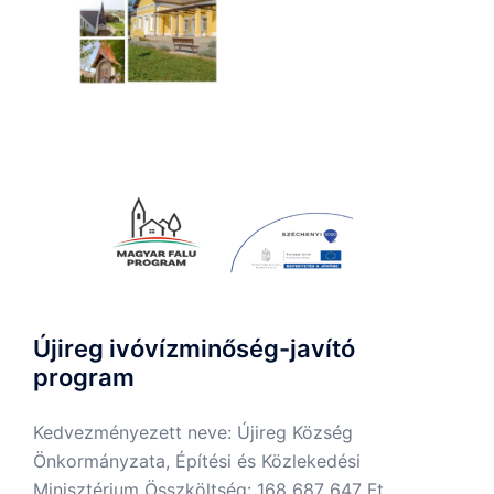
Újireg ivóvízminőség-javító
program
Kedvezményezett neve: Újireg Község
Önkormányzata, Építési és Közlekedési
Minisztérium Összköltség: 168 687 647 Ft