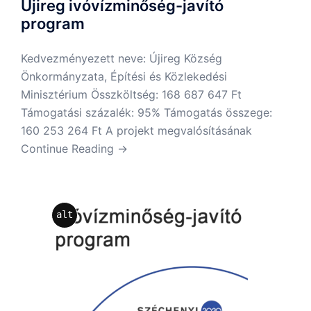
Újireg ivóvízminőség-javító
program
Kedvezményezett neve: Újireg Község
Önkormányzata, Építési és Közlekedési
Minisztérium Összköltség: 168 687 647 Ft
Támogatási százalék: 95% Támogatás összege:
160 253 264 Ft A projekt megvalósításának
Continue Reading →
alt