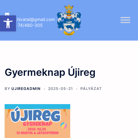
Skip
to
Eszköztár megnyitása
ujireg.hivatal@gmail.com
content
06 74/480-305
Gyermeknap Újireg
BY
UJIREGADMIN
2025-05-21
PÁLYÁZAT