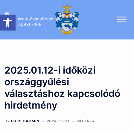
Skip
to
Eszköztár megnyitása
ujireg.hivatal@gmail.com
content
06 74/480-305
2025.01.12-i időközi
országgyűlési
választáshoz kapcsolódó
hirdetmény
BY
UJIREGADMIN
2024-11-11
PÁLYÁZAT