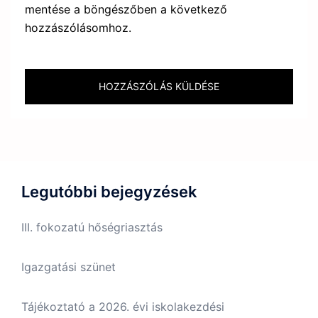
mentése a böngészőben a következő
hozzászólásomhoz.
Legutóbbi bejegyzések
III. fokozatú hőségriasztás
Igazgatási szünet
Tájékoztató a 2026. évi iskolakezdési