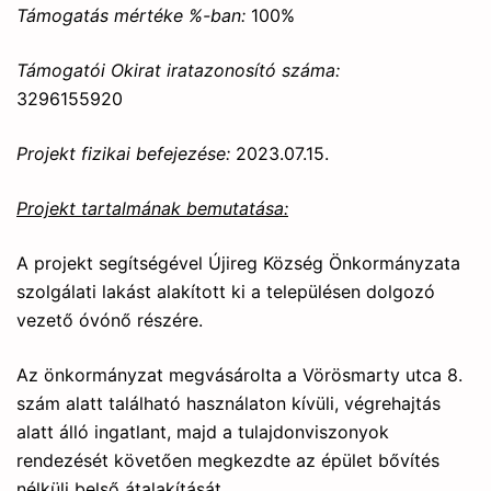
Támogatás mértéke %-ban:
100%
Támogatói Okirat iratazonosító száma:
3296155920
Projekt fizikai befejezése:
2023.07.15.
Projekt tartalmának bemutatása:
A projekt segítségével Újireg Község Önkormányzata
szolgálati lakást alakított ki a településen dolgozó
vezető óvónő részére.
Az önkormányzat megvásárolta a Vörösmarty utca 8.
szám alatt található használaton kívüli, végrehajtás
alatt álló ingatlant, majd a tulajdonviszonyok
rendezését követően megkezdte az épület bővítés
nélküli belső átalakítását.