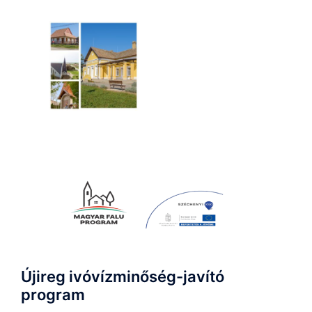
Újireg ivóvízminőség-javító
program