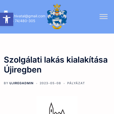
Skip
to
Eszköztár megnyitása
ujireg.hivatal@gmail.com
content
06 74/480-305
Szolgálati lakás kialakítása
Újiregben
BY
UJIREGADMIN
2023-05-08
PÁLYÁZAT