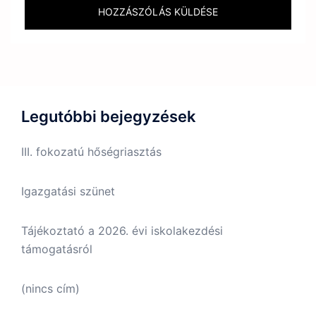
Legutóbbi bejegyzések
III. fokozatú hőségriasztás
Igazgatási szünet
Tájékoztató a 2026. évi iskolakezdési
támogatásról
(nincs cím)