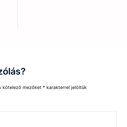
zólás?
A kötelező mezőket
*
karakterrel jelöltük