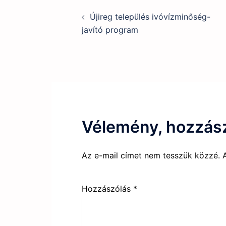
Post
Újireg település ivóvízminőség-
navigation
javító program
Vélemény, hozzás
Az e-mail címet nem tesszük közzé.
Hozzászólás
*