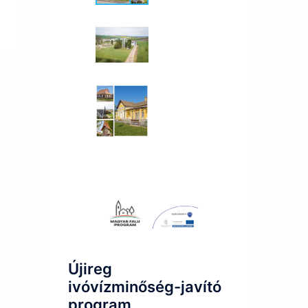
Újireg
ivóvízminőség-javító
program