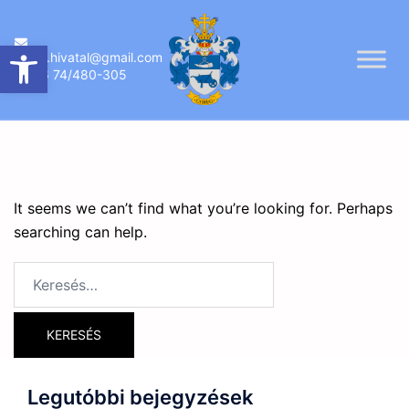
Skip
to
Eszköztár megnyitása
ujireg.hivatal@gmail.com
content
06 74/480-305
It seems we can’t find what you’re looking for. Perhaps
searching can help.
Keresés:
Legutóbbi bejegyzések