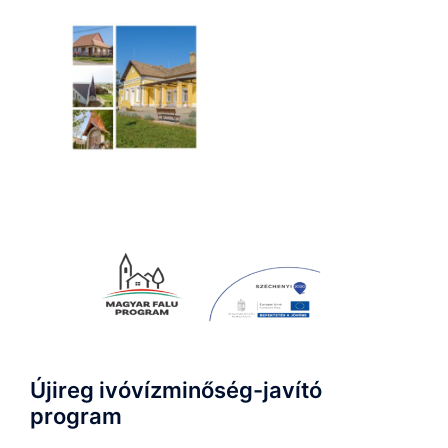
Újireg ivóvízminőség-javító
program