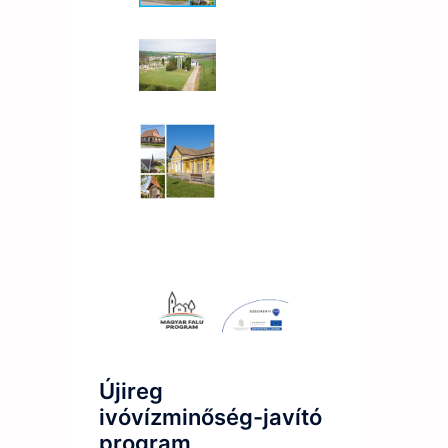
Újireg
ivóvízminőség-javító
program