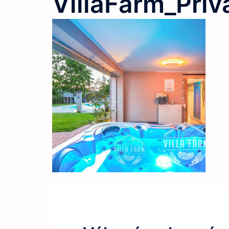
VillaFarm_Priv