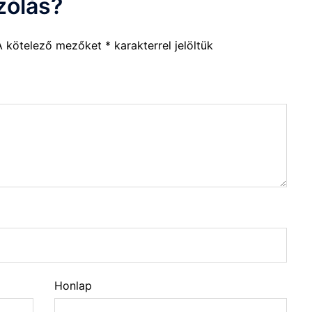
zólás?
A kötelező mezőket
*
karakterrel jelöltük
Honlap