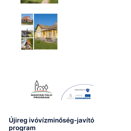
Újireg ivóvízminőség-javító
program