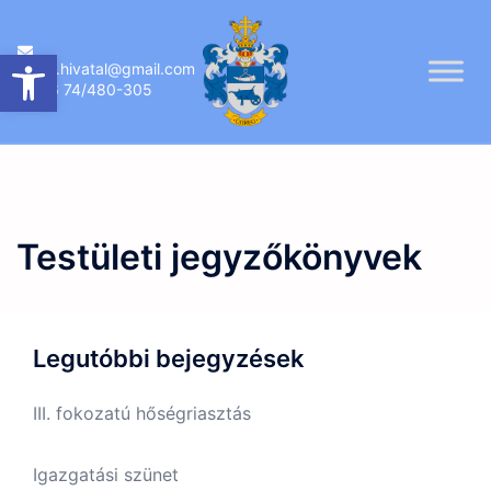
Skip
to
Eszköztár megnyitása
ujireg.hivatal@gmail.com
content
06 74/480-305
Testületi jegyzőkönyvek
Legutóbbi bejegyzések
III. fokozatú hőségriasztás
Igazgatási szünet