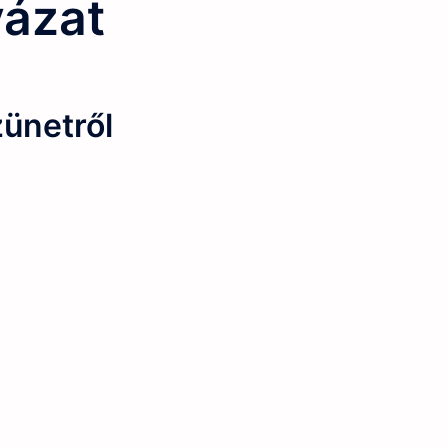
yázat
zünetről