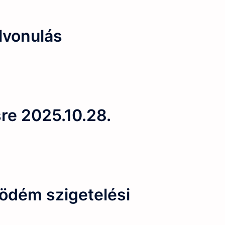
lvonulás
sre 2025.10.28.
födém szigetelési