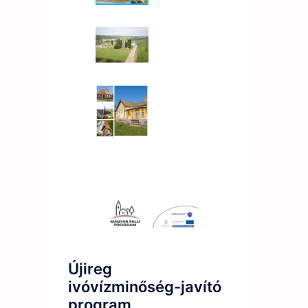
Újireg
ivóvízminőség-javító
program