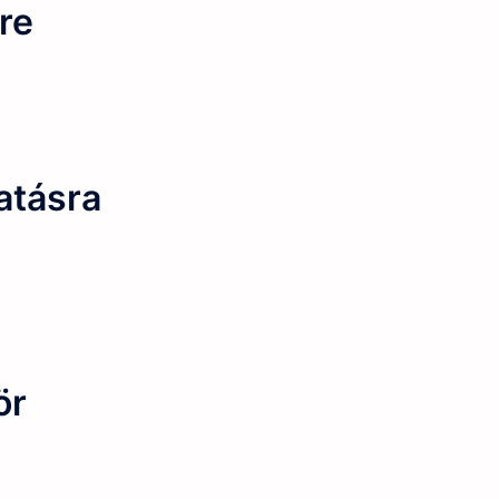
re
atásra
ör