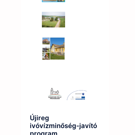
Újireg
ivóvízminőség-javító
program