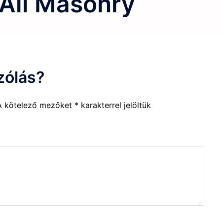
 All Masonry
zólás?
A kötelező mezőket
*
karakterrel jelöltük